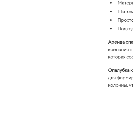
Матери
Щитова
Просто
Подход
Аренда опа
компания п
которая со
Опалубка 
для формир
колонны, ч