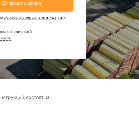
Отправить заявку
на
обработку персональных данных
н(а) с
политикой
ьности
струкций, состоят из