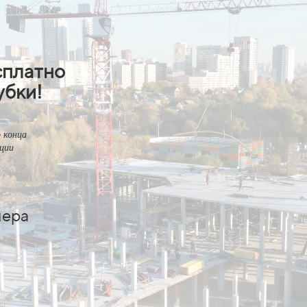
сплатно
убки!
 конца
ции
мера