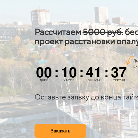
Рассчитаем
5000 руб.
бе
проект расстановки опал
До
00
10
41
36
ак
:
:
:
ДНЕЙ
ЧАСОВ
МИНУТА
СЕКУНД
Оставьте заявку до конца тай
Заказать