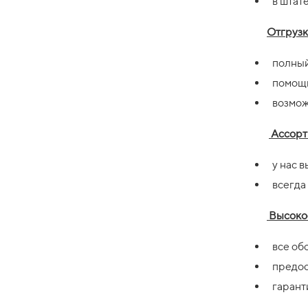
в штат
Отгрузк
полный
помощь
возмож
Ассорт
у нас 
всегда
Высокое
все об
предос
гарант