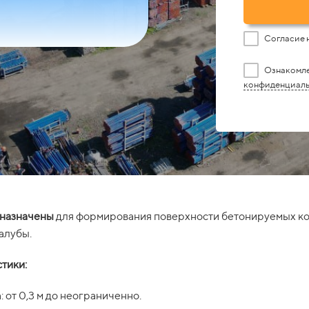
Согласие 
а
Ознакомле
конфиденциал
назначены
для формирования поверхности бетонируемых кон
палубы.
тики:
: от 0,3 м до неограниченно.