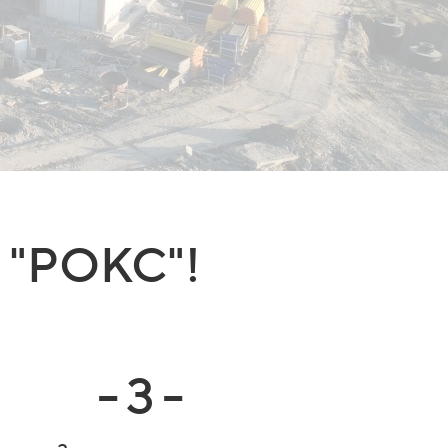
в "РОКС"!
- 3 -