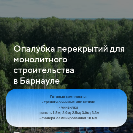
Опалубка перекрытий для
монолитного
строительства
в Барнауле
Готовые комплекты:
- треноги обычные или низкие
- унивилки
- ригель 1.5м; 2.0м; 2.5м; 3.0м; 3.3м
- фанера ламинированная 18 мм